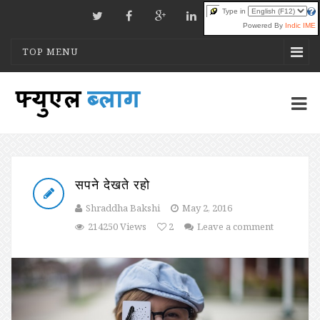
Type in
Powered By
Indic IME
TOP MENU
सपने देखते रहो
Shraddha Bakshi
May 2, 2016
214250 Views
2
Leave a comment