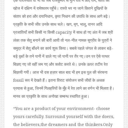
एक परिस्थिति वो भी थी जब राजकुमार से मुनि वेश में आए राम, सीता की
खोज में दक्षिण में रामेश्वरम पहुँचे। रास्ते भर ना जाने कितने दुखियों के
संताप को हरा और दयानिधान, कृपा निधान की उपाधि के साथ आगे बढ़े।
प्रकृति के सभी जीव उनके साथ चले। खग, मृग, भालू, वानर आदि
प्रजातियाँ सभी किसी ना किसी capacity में साथ हो गए अंत में जब श्री
लंका तक सेतु बनाने की बारी आयी तो नल-नील नामक सुग्रीव के पुत्रों ने
समुद्र में सेतु बाँधने का कार्य शुरू किया। सबसे पहले जंगल से लाकर बड़े-
बड़े वृक्षों के तने पानी में डाले गए जो पानी पर तैर गए।उन पर ऐसे पत्थर
बिछाए गए जो वहीं जम गए और फ़्लोट करते थे। उनके ऊपर तटीय रेत
बिछायी गयी। आज भी दस हज़ार साल बाद भी हम इस पुल की संरचना
fossil रूप में देखते हैं। इतना विराट संयोजन सभी जीवों के अथक
प्रयास से हुआ, जिनमें गिलहरियों के मुँह में रेत लाने का वर्णन भी मिलता है।
मानव का प्रकृति के साथ अनोखा सम्बन्ध स्थापित हुआ।
“You are a product of your environment- choose
yours carefully. Surround yourself with the doers,
the believers,the dreamers and the thinkers.Only