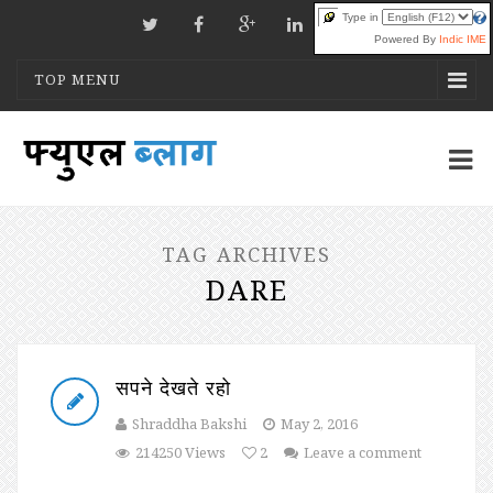
Type in
Powered By
Indic IME
TOP MENU
TAG ARCHIVES
DARE
सपने देखते रहो
Shraddha Bakshi
May 2, 2016
214250 Views
2
Leave a comment