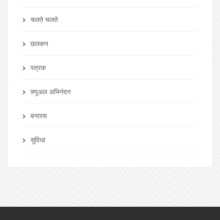
चलते चलते
छलकन
पत्रक
फ़्यूअल अभिनंदन
बनारस
सुविधा