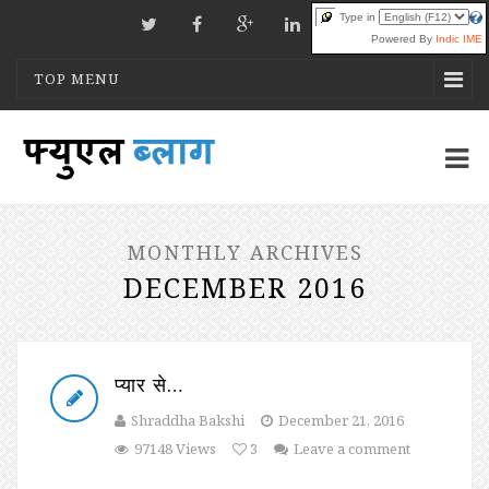
Type in
Powered By
Indic IME
TOP MENU
MONTHLY ARCHIVES
DECEMBER 2016
प्यार से…
Shraddha Bakshi
December 21, 2016
97148 Views
3
Leave a comment