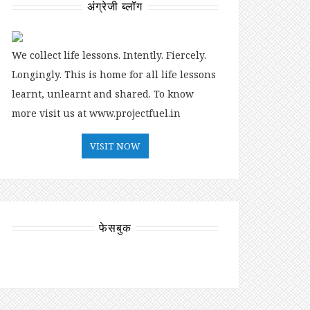
अंग्रेजी ब्लॉग
We collect life lessons. Intently. Fiercely.
Longingly. This is home for all life lessons
learnt, unlearnt and shared. To know
more visit us at www.projectfuel.in
VISIT NOW
फेसबुक