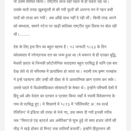
भी उसमें शामिल किया। राष्ट्रीय ध्वज वहाँ पहले से ही फहरा रहा था।
उसके चारों तरफ़ ख़ूबसूरती से की गयी फूलों की अल्पना मन में गहन बसी
यादों को ताज़ा कर गयीं। अब आँखें साथ नहीं दे रही थीं। किसी तरह अपने
को सम्भाला, सामने स्टेज पर खड़ी बालिका राष्ट्रीय युवा दिवस पर बोल रही
थी।……….
देश के लिए इस दिन का बहुत महत्त्व है। १२ जनवरी १८६३ के दिन
कोलकाता में नरेन्द्रनाथ दत्त का जन्म हुआ था।ये बचपन से ही प्रखर बुद्धि,
मेधावी छात्र थे जिनकी फ़ोटोजेनिक याददाश्त बहुत प्रसिद्ध है यानि एक बार
देख लेते थे तो मस्तिष्क में छायांकित हो जाता था। स्वामी राम कृष्ण परमहंस
ने इन्हें पहचाना और उन्ही की दीक्षा से ये आध्यात्मिक ज्ञान प्राप्त कर सके।
उससे पहले ये थिओसोफ़िकल सोसायटी के मेम्बर थे। इन्होंने पश्चिमी देशों में
हिंदू धर्म और वेदांत का प्रचार व प्रसार किया जहाँ ये स्वामी विवेकानन्द के
नाम से प्रसिद्ध हुए। ये शिकागो में १८९३ में ‘पॉर्लियामेंट अाफ वर्ल्ड
रेलिजिन’ में इंडिया की तरफ़ से भेजे गए, उस समय दी गयी इनकी स्पीच
जब “सिस्टर्ज़ एंड ब्रदर्ज अव अमेरिका”से शुरू हुई तो सात हज़ार लोगों की
भीड़ ने खड़े होकर दो मिनट तक तालियाँ बजायीं। इन्होंने हिंदुस्तान की