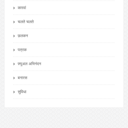
कारवां
चलते चलते
छलकन
पत्रक
फ़्यूअल अभिनंदन
बनारस
सुविधा