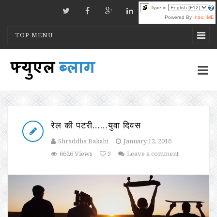
Type in
Powered By
Indic IME
TOP MENU
रेल की पटरी……युवा दिवस
Shraddha Bakshi
January 12, 2016
6626 Views
3
Leave a comment