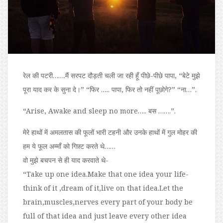
रेल की पटरी…….मैं सरपट दौड़ती चली जा रही हूँ पीछे-पीछे पापा, “बेटे मुझे
पूरा याद कर के सुना दे।” “फिर ….. पापा, फिर तो नहीं पूछोगे?” “ना…”.
“Arise, Awake and sleep no more….. बस …….”.
मेरे हाथों में अमलतास की फूलों भारी टहनी और उनके हाथों में गुल मोहर की
हम ये फूल अम्माँ को गिफ़्ट करते थे……
वो मुझे बचपन से ही याद करवाते थे-
“Take up one idea.Make that one idea your life-
think of it ,dream of it,live on that idea.Let the
brain,muscles,nerves every part of your body be
full of that idea and just leave every other idea