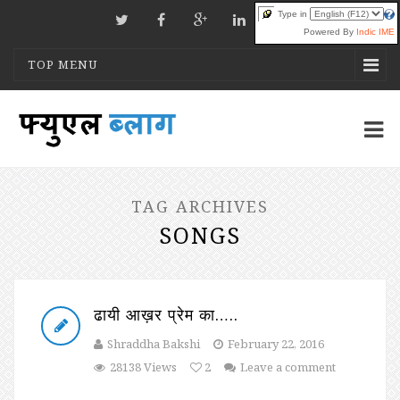
Type in
Powered By
Indic IME
TOP MENU
TAG ARCHIVES
SONGS
ढायी आख़र प्रेम का…..
Shraddha Bakshi
February 22, 2016
28138 Views
2
Leave a comment