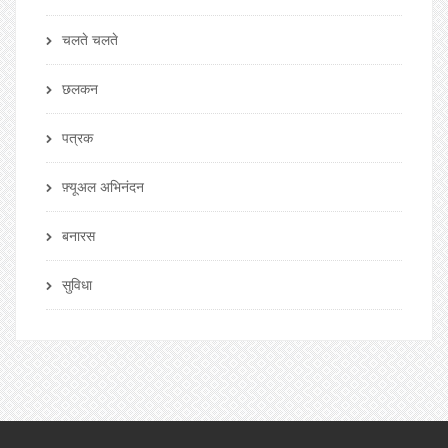
चलते चलते
छलकन
पत्रक
फ़्यूअल अभिनंदन
बनारस
सुविधा