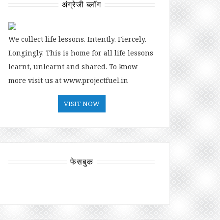
अंग्रेजी ब्लॉग
We collect life lessons. Intently. Fiercely.
Longingly. This is home for all life lessons
learnt, unlearnt and shared. To know
more visit us at www.projectfuel.in
VISIT NOW
फेसबुक