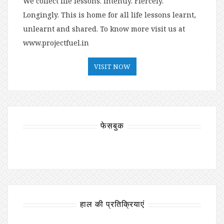
We collect life lessons. Intently. Fiercely.
Longingly. This is home for all life lessons learnt,
unlearnt and shared. To know more visit us at
www.projectfuel.in
VISIT NOW
फेसबुक
हाल की प्रतिक्रियाएं