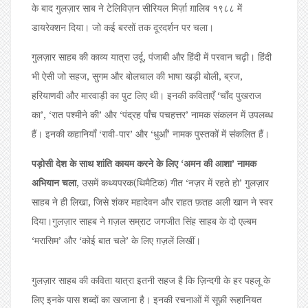
के बाद गुलज़ार साब ने टेलिविज़न सीरियल मिर्ज़ा ग़ालिब १९८८ में
डायरेक्शन दिया। जो कई बरसों तक दूरदर्शन पर चला।
गुलज़ार साहब की काव्य यात्रा उर्दू, पंजाबी और हिंदी में परवान चढ़ी। हिंदी
भी ऐसी जो सहज, सुगम और बोलचाल की भाषा खड़ी बोली, ब्रज,
हरियाणवी और मारवाड़ी का पुट लिए थी। इनकी कविताएँ ‘चाँद पुखराज
का’, ‘रात पश्मीने की’ और ‘पंद्रह पाँच पचहत्तर’ नामक संकलन में उपलब्ध
हैं। इनकी कहानियाँ ‘रावी-पार’ और ‘धुआँ’ नामक पुस्तकों में संकलित हैं।
पड़ोसी देश के साथ शांति कायम करने के लिए ‘अमन की आशा’ नामक
अभियान चला
, उसमें कथ्यपरक(थिमैटिक) गीत ‘नज़र में रहते हो’ गुलज़ार
साहब ने ही लिखा, जिसे शंकर महादेवन और राहत फ़तह अली खान ने स्वर
दिया।गुलज़ार साहब ने ग़ज़ल सम्राट जगजीत सिंह साहब के दो एल्बम
‘मरासिम’ और ‘कोई बात चले’ के लिए ग़ज़लें लिखीं।
गुलज़ार साहब की कविता यात्रा इतनी सहज है कि ज़िन्दगी के हर पहलू के
लिए इनके पास शब्दों का खजाना है। इनकी रचनाओं में सूफ़ी रूहानियत