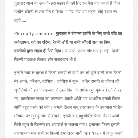
गुलज़ार आज भी उम्र के इस पड़ाव में वही तिलस्म पैदा कर सकते हैं जैसा
उन्होंने बंदिनी के उस गीत में किया- ‘ मोरा गोरा रंग लइले, मोहे श्याम रंग
दइदे…..
Eternally romantic
गुलज़ार ने रोमान्स दर्शाने के लिए कभी चॉंद का
अकेलापन, दर्द का दरिया, रेशमी डोरी या कभी चाँदनी रात का बिम्ब,
प्रतीकों द्वारा सहज ही पिरो दिया।
ये सिर्फ़ फ़िल्मी गीतकार ही नहीं, हिन्दी
फ़िल्मी पटकथा लेखक और संवादकार भी हैं।
इन्होने नब्बे के दशक में फ़िल्मे बनायीं तो सभी मन को छूने वाली कला फ़िल्में-
मेरे अपने, परिचय, कोशिश – कोशिश में मूक – बधिर दम्पति के जीवन की
चुनौतियों को इतनी सहजता से ढाल दिया कि दर्शक ख़ुद मूक बने ठगे से रह
गए।कमलेश्वर साहब का उपन्यास ‘काली आँधी’ पर आधारित इनकी फ़िल्म
आँधी बहुत पसंद की गयी। अगली फ़िल्म बाबू शरदचन्द्र के उपन्यास ‘पंडित
मोशाय’ पर ख़ुशबू नाम से बनायी।इसके बाद बहुचर्चित फ़िल्म मौसम आयी
जिसे बहुत से फिल्मफेअर अवार्ड्स से नवाज़ा गया। इजाज़त फिल्म इनकी
काव्यात्मक भावनाओं का फिल्मी रूपान्तरण मानी गई। १९८२ में अंगूर बनाने